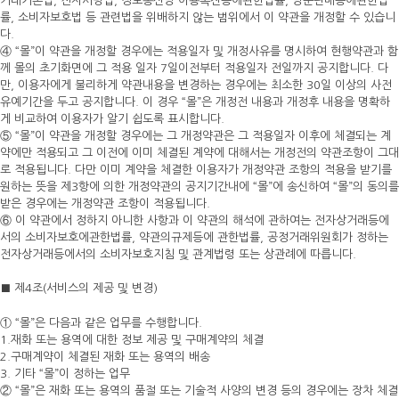
거래기본법, 전자서명법, 정보통신망 이용촉진등에관한법률, 방문판매등에관한법
률, 소비자보호법 등 관련법을 위배하지 않는 범위에서 이 약관을 개정할 수 있습니
다.
④ “몰”이 약관을 개정할 경우에는 적용일자 및 개정사유를 명시하여 현행약관과 함
께 몰의 초기화면에 그 적용 일자 7일이전부터 적용일자 전일까지 공지합니다. 다
만, 이용자에게 불리하게 약관내용을 변경하는 경우에는 최소한 30일 이상의 사전
유예기간을 두고 공지합니다. 이 경우 “몰”은 개정전 내용과 개정후 내용을 명확하
게 비교하여 이용자가 알기 쉽도록 표시합니다.
⑤ “몰”이 약관을 개정할 경우에는 그 개정약관은 그 적용일자 이후에 체결되는 계
약에만 적용되고 그 이전에 이미 체결된 계약에 대해서는 개정전의 약관조항이 그대
로 적용됩니다. 다만 이미 계약을 체결한 이용자가 개정약관 조항의 적용을 받기를
원하는 뜻을 제3항에 의한 개정약관의 공지기간내에 “몰”에 송신하여 “몰”의 동의를
받은 경우에는 개정약관 조항이 적용됩니다.
⑥ 이 약관에서 정하지 아니한 사항과 이 약관의 해석에 관하여는 전자상거래등에
서의 소비자보호에관한법률, 약관의규제등에 관한법률, 공정거래위원회가 정하는
전자상거래등에서의 소비자보호지침 및 관계법령 또는 상관례에 따릅니다.
■ 제4조(서비스의 제공 및 변경)
① “몰”은 다음과 같은 업무를 수행합니다.
1.재화 또는 용역에 대한 정보 제공 및 구매계약의 체결
2.구매계약이 체결된 재화 또는 용역의 배송
3. 기타 “몰”이 정하는 업무
② “몰”은 재화 또는 용역의 품절 또는 기술적 사양의 변경 등의 경우에는 장차 체결