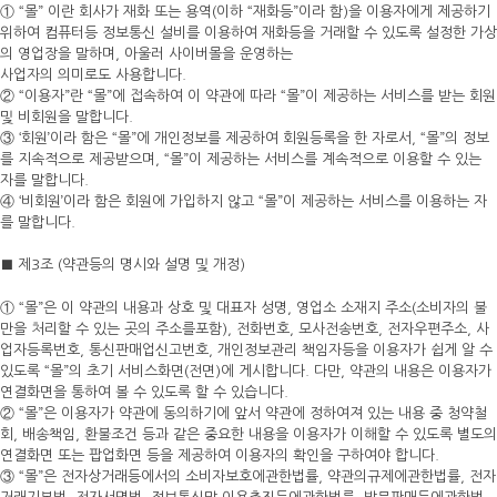
① “몰” 이란 회사가 재화 또는 용역(이하 “재화등”이라 함)을 이용자에게 제공하기
위하여 컴퓨터등 정보통신 설비를 이용하여 재화등을 거래할 수 있도록 설정한 가상
의 영업장을 말하며, 아울러 사이버몰을 운영하는
사업자의 의미로도 사용합니다.
② “이용자”란 “몰”에 접속하여 이 약관에 따라 “몰”이 제공하는 서비스를 받는 회원
및 비회원을 말합니다.
③ ‘회원’이라 함은 “몰”에 개인정보를 제공하여 회원등록을 한 자로서, “몰”의 정보
를 지속적으로 제공받으며, “몰”이 제공하는 서비스를 계속적으로 이용할 수 있는
자를 말합니다.
④ ‘비회원’이라 함은 회원에 가입하지 않고 “몰”이 제공하는 서비스를 이용하는 자
를 말합니다.
■ 제3조 (약관등의 명시와 설명 및 개정)
① “몰”은 이 약관의 내용과 상호 및 대표자 성명, 영업소 소재지 주소(소비자의 불
만을 처리할 수 있는 곳의 주소를포함), 전화번호, 모사전송번호, 전자우편주소, 사
업자등록번호, 통신판매업신고번호, 개인정보관리 책임자등을 이용자가 쉽게 알 수
있도록 “몰”의 초기 서비스화면(전면)에 게시합니다. 다만, 약관의 내용은 이용자가
연결화면을 통하여 볼 수 있도록 할 수 있습니다.
② “몰”은 이용자가 약관에 동의하기에 앞서 약관에 정하여져 있는 내용 중 청약철
회, 배송책임, 환불조건 등과 같은 중요한 내용을 이용자가 이해할 수 있도록 별도의
연결화면 또는 팝업화면 등을 제공하여 이용자의 확인을 구하여야 합니다.
③ “몰”은 전자상거래등에서의 소비자보호에관한법률, 약관의규제에관한법률, 전자