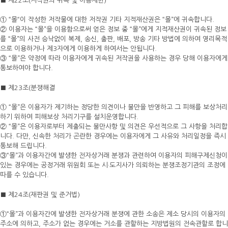
■ 제22조(저작권의 귀속 및 이용제한)
① “몰“이 작성한 저작물에 대한 저작권 기타 지적재산권은 “몰”에 귀속합니다.
② 이용자는 “몰”을 이용함으로써 얻은 정보 중 “몰”에게 지적재산권이 귀속된 정보
를 “몰”의 사전 승낙없이 복제, 송신, 출판, 배포, 방송 기타 방법에 의하여 영리목적
으로 이용하거나 제3자에게 이용하게 하여서는 안됩니다.
③ “몰”은 약정에 따라 이용자에게 귀속된 저작권을 사용하는 경우 당해 이용자에게
통보하여야 합니다.
■ 제23조(분쟁해결
① “몰”은 이용자가 제기하는 정당한 의견이나 불만을 반영하고 그 피해를 보상처리
하기 위하여 피해보상 처리기구를 설치운영합니다.
② “몰”은 이용자로부터 제출되는 불만사항 및 의견은 우선적으로 그 사항을 처리합
니다. 다만, 신속한 처리가 곤란한 경우에는 이용자에게 그 사유와 처리일정을 즉시
통보해 드립니다.
③“몰”과 이용자간에 발생한 전자상거래 분쟁과 관련하여 이용자의 피해구제신청이
있는 경우에는 공정거래 위원회 또는 시·도지사가 의뢰하는 분쟁조정기관의 조정에
따를 수 있습니다.
■ 제24조(재판권 및 준거법)
①“몰”과 이용자간에 발생한 전자상거래 분쟁에 관한 소송은 제소 당시의 이용자의
주소에 의하고, 주소가 없는 경우에는 거소를 관할하는 지방법원의 전속관할로 합니