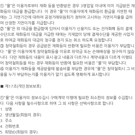
① “몰”은 이용자로부터 재화 등을 반환받은 경우 3영업일 이내에 이미 지급받은 재
화등의 대금을 환급합니다. 이 경우 “몰”이 이용자에게 재화등의 환급을 지연한 때
에는 그 지연기간에 대하여 공정거래위원회가 정하여 고시하는 지연이자율을 곱하
여 산정한 지연이자를 지급합니다.
② “몰”은 위 대금을 환급함에 있어서 이용자가 신용카드 또는 전자화폐 등의 결제
수단으로 재화등의 대금을 지급한 때에는 지체없이 당해 결제수단을 제공한 사업자
로 하여금 재화등의 대금의 청구를 정지 또는 취소 하도록 요청합니다.
③ 청약철회등의 경우 공급받은 재화등의 반환에 필요한 비용은 이용자가 부담합니
다. “몰”은 이용자에게 청약철회등을 이유로 위약금 또는 손해배상을 청구하지 않습
니다. 다만 재화등의 내용이 표시·광고 내용과 다르거나 계약내용과 다르게 이행되
어 청약철회등을 하는 경우 재화등의 반환에 필요한 비용은 “몰”이 부담합니다.
④ 이용자가 재화등을 제공받을때 발송비를 부담한 경우에 “몰”은 청약철회시 그 비
용을 누가 부담하는지를 이용자가 알기 쉽도록 명확하게 표시합니다
■ 제17조(개인정보보호)
①“몰”은 이용자의 정보수집시 구매계약 이행에 필요한 최소한의 정보를 수집합니
다. 다음 사항을 필수사항으로 하며 그 외 사항은 선택사항으로 합니다.
1. 성명
2. 생년월일(회원의 경우)
3. 주소
4. 전화번호
5. 희망ID(회원의 경우)