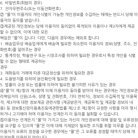
6. 비밀번호(회원의 경우)
7. 전자우편주소(또는 이동전화번호)
② “몰”이 이용자의 개인식별이 가능한 개인정보를 수집하는 때에는 반드시 당해 이
용자의 동의를 받습니다.
③제공된 개인정보는 당해 이용자의 동의없이 목적외의 이용이나 제3자에게 제공
할 수 없으며, 이에 대한 모든
책임은 “몰”이 집니다. 다만, 다음의 경우에는 예외로 합니다.
1. 배송업무상 배송업체에게 배송에 필요한 최소한의 이용자의 정보(성명, 주소, 전
화번호)를 알려주는 경우
2. 통계작성, 학술연구 또는 시장조사를 위하여 필요한 경우로서 특정 개인을 식별
할 수 없는 형태로 제공하는
경우
3. 재화등의 거래에 따른 대금정산을 위하여 필요한 경우
4. 도용방지를 위하여 본인확인에 필요한 경우
5. 법률의 규정 또는 법률에 의하여 필요한 불가피한 사유가 있는 경우
④“몰”이 제2항과 제3항에 의해 이용자의 동의를 받아야 하는 경우에는 개인정보관
리책임자의 신원(소속, 성명 및 전화번호, 기타 연락처), 정보의 수집목적 및 이용목
적, 제3자에 대한 정보제공 관련사항 (제공받은자, 제공목적 및 제공할 정보의 내
용) 등 정보통신망이용촉진등에관한법률 제22조 제2항이 규정한 사항을 미리 명시
하거나 고지해야 하며 이용자는 언제든지 이 동의를 철회할 수 있습니다.
⑤이용자는 언제든지 “몰”이 가지고 있는 자신의 개인정보에 대해 열람 및 오류정정
을 요구할 수 있으며 “몰”은 이에 대해 지체없이 필요한 조치를 취할 의무를 집니다.
이용자가 오류의 정정을 요구한 경우에는 “몰”은 그 오류를 정정할 때까지 당해 개
인정보를 이용하지 않습니다.