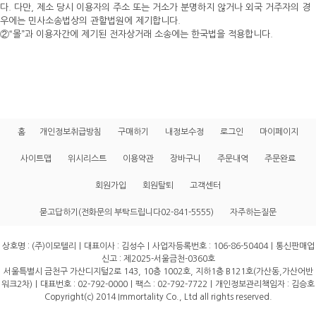
다. 다만, 제소 당시 이용자의 주소 또는 거소가 분명하지 않거나 외국 거주자의 경
우에는 민사소송법상의 관할법원에 제기합니다.
②“몰”과 이용자간에 제기된 전자상거래 소송에는 한국법을 적용합니다.
홈
개인정보취급방침
구매하기
내정보수정
로그인
마이페이지
사이트맵
위시리스트
이용약관
장바구니
주문내역
주문완료
회원가입
회원탈퇴
고객센터
묻고답하기(전화문의 부탁드립니다02-841-5555)
자주하는질문
상호명 : (주)이모텔리｜대표이사 : 김성수｜사업자등록번호 : 106-86-50404｜통신판매업
신고 : 제2025-서울금천-0360호
서울특별시 금천구 가산디지털2로 143, 10층 1002호, 지하1층 B121호(가산동,가산어반
워크2차)｜대표번호 : 02-792-0000｜팩스 : 02-792-7722｜개인정보관리책임자 : 김승호
Copyright(c) 2014 Immortality Co., Ltd all rights reserved.